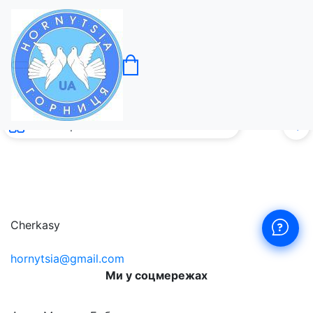
Шопери
без с
0
Cherkasy
hornytsia@gmail.com
Ми у соцмережах